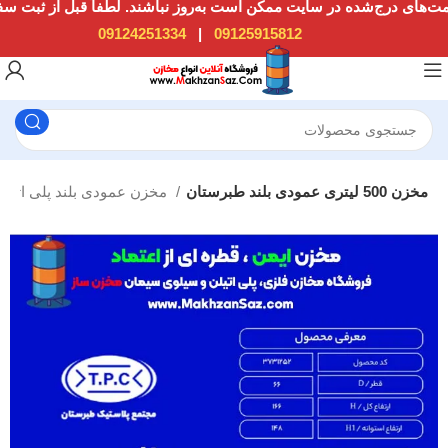
09124251334
|
09125915812
مخزن 500 لیتری عمودی بلند طبرستان
مخزن عمودی بلند پلی اتیلن