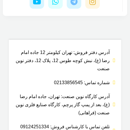
ویژگی مخزن
ضد جلبک و خزه
مناسب برای
آدرس دفتر فروش: تهران کیلومتر 12 جاده امام
ذخیره آب, ذخیره گازوییل, مواد
سوختی, موادهای صنعتی نظیر الکل ،
رضا (ع)، نبش کوچه طوس 12، پلاک 12، دفتر نوین
تینر آب ژاول
صنعت
شماره تماس: 02133856545
آدرس کارگاه نوین صنعت: تهران، جاده امام رضا
(ع)، بعد از پمپ گاز پرچم، کارگاه صنایع فلزی نوین
صنعت (فراهانی)
تلفن تماس با کارشناس فروش: 09124251334