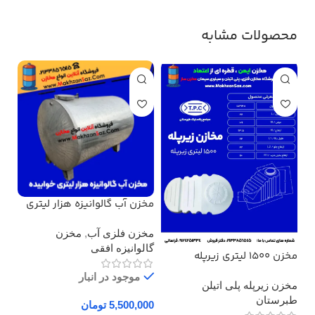
محصولات مشابه
مخزن آب گالوانیزه هزار لیتری
مخز
خوابیده
هزا
مخزن فلزی آب
,
مخزن
مخ
گالوانیزه افقی
گال
مخزن 1500 لیتری زیرپله
طبرستان سه لایه
موجود در انبار
مخزن زیرپله پلی اتیلن
طبرستان
تومان