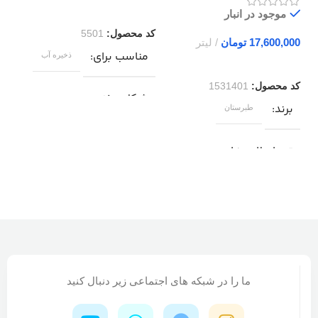
موجود در انبار
کد محصول:
5501
کد
تومان
مناسب برای
م
ذخیره آب
کد محصول:
1531401
شکل مخزن
ش
برند
طبرستان
مخزن افقی (خوابیده )
م
تعداد لایه ها
نوع مخزن
ن
سه لایه ( مات )
فلزی ( گالوانیزه )
ف
شکل مخزن
مخزن زیرپله
نوع ورق مخزن
ن
نوع مخزن
ما را در شبکه های اجتماعی زیر دنبال کنید
گالوانیزه درجه دو و سه
گ
پلی اتیلن ( پلاستیکی )