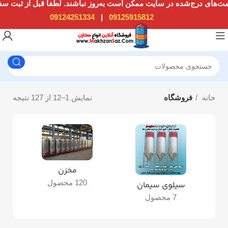
09124251334
|
09125915812
خانه
فروشگاه
نمایش 1–12 از 127 نتیجه
مخزن
120 محصول
سیلوی سیمان
7 محصول