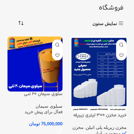
فروشگاه
نمایش ستون
سلوی سیمان 20 تنی
سیلوی سیمان
فعال برای پیش خرید
خرید مخزن 300 لیتری زیرپله
سه لایه طبرستان | ضدجلبک
تومان
و مقاوم
مخزن زیرپله پلی اتیلن
,
مخزن
موجود در انبار