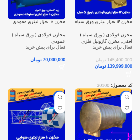
مخرن 12 هزار لیتری ورق سیاه
مخزن 10 هزار لیتری عمودی
با ضخامت 5 میل
فلزی | ساخت سفارشی با ورق
3 میل و پایه بلند
مخزن فولادی ( ورق سیاه )
مخازن فولادی ( ورق سیاه )
افقی
,
مخزن گازوئیل فلزی
عمودی
فعال برای پیش خرید
فعال برای پیش خرید
تومان
145,400,000
تومان
139,999,000
تومان
کد محصول:
30100
-3%
-2%