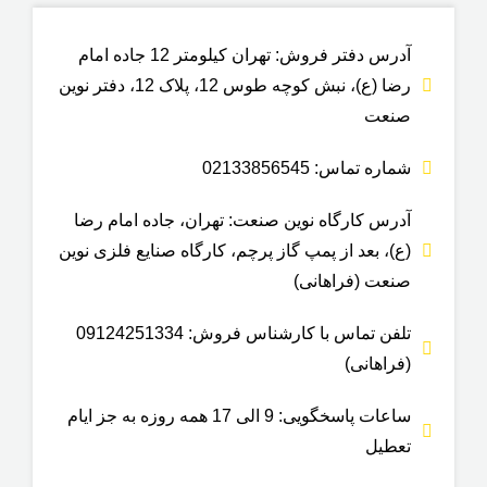
مناسب برای
آدرس دفتر فروش: تهران کیلومتر 12 جاده امام
ذخیره آب, ذخیره گازوییل, مواد
سوختی, موادهای صنعتی نظیر الکل ،
رضا (ع)، نبش کوچه طوس 12، پلاک 12، دفتر نوین
تینر آب ژاول
صنعت
شماره تماس: 02133856545
آدرس کارگاه نوین صنعت: تهران، جاده امام رضا
(ع)، بعد از پمپ گاز پرچم، کارگاه صنایع فلزی نوین
صنعت (فراهانی)
تلفن تماس با کارشناس فروش: 09124251334
(فراهانی)
ساعات پاسخگویی: 9 الی 17 همه روزه به جز ایام
تعطیل