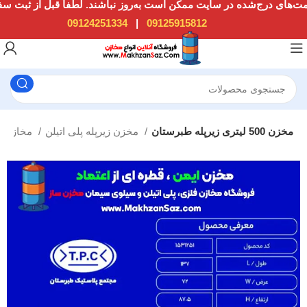
09124251334
|
09125915812
مخزن 500 لیتری زیرپله طبرستان
مخزن زیرپله پلی اتیلن
مخازن پلی اتیلن