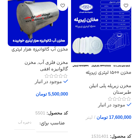
مخزن آب گالوانیزه هزار لیتری
مخز
خوابیده
هزا
مخزن فلزی آب
,
مخزن
مخ
گالوانیزه افقی
گال
مخزن 1500 لیتری زیرپله
طبرستان سه لایه
موجود در انبار
مخزن زیرپله پلی اتیلن
طبرستان
تومان
موجود در انبار
کد محصول:
5501
کد
تومان
مناسب برای
م
ذخیره آب
کد محصول:
1531401