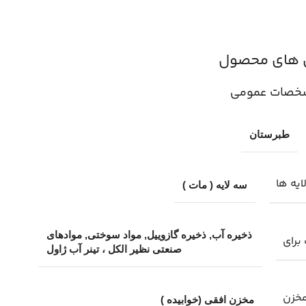
 های محصول
خصات عمومی
طبرستان
ایه ها
سه لایه ( مات )
ذخیره آب, ذخیره گازوییل, مواد سوختی, موادهای
برای
صنعتی نظیر الکل ، تینر آب ژاول
خزن
مخزن افقی (خوابیده )