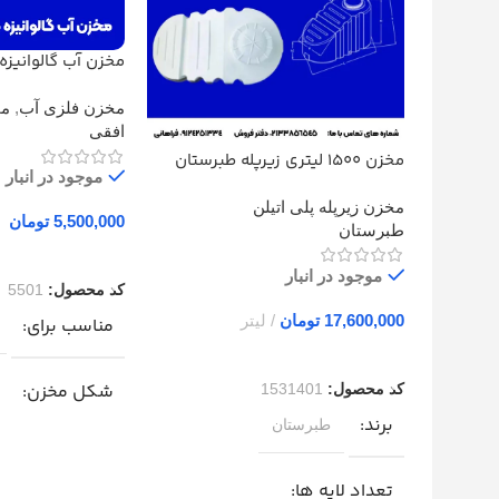
مخزن آب گالوانیزه 
خوابیده
مخزن فلزی آب
,
مخ
افقی
مخزن 1500 لیتری زیرپله طبرستان
موجود در انبار
سه لایه
مخزن زیرپله پلی اتیلن
تومان
طبرستان
افزودن به سبد خری
موجود در انبار
کد محصول:
5501
تومان
مناسب برای
افزودن به سبد خرید
شکل مخزن
کد محصول:
1531401
برند
طبرستان
مخزن افقی (خوابی
تعداد لایه ها