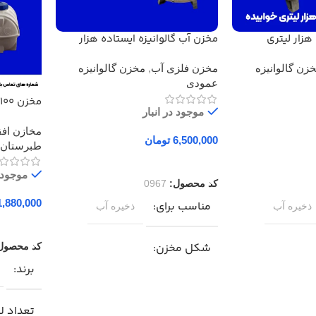
هزار لیتری
مخزن آب گالوانیزه ایستاده هزار
لیتری
زن گالوانیزه
مخزن فلزی آب
,
مخزن گالوانیزه
عمودی
موجود در انبار
لایه طبرس
مخازن افق
تومان
طبرستان
د
افزودن به سبد خرید
موجود د
کد محصول:
0967
مناسب برای
ذخیره آب
ذخیره آب
افزودن ب
شکل مخزن
کد محصول
برند
ده )
مخزن عمودی ( ایستاده )
تعداد لا