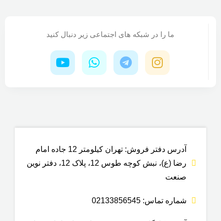
نوع ورق مخزن
ن
نوع مخزن
ما را در شبکه های اجتماعی زیر دنبال کنید
گالوانیزه درجه دو و سه
گ
پلی اتیلن ( پلاستیکی )
ویژگی مخزن
ضد جلبک و خزه
مناسب برای
آدرس دفتر فروش: تهران کیلومتر 12 جاده امام
ذخیره آب, ذخیره گازوییل, مواد
سوختی, موادهای صنعتی نظیر الکل ،
رضا (ع)، نبش کوچه طوس 12، پلاک 12، دفتر نوین
تینر آب ژاول
صنعت
شماره تماس: 02133856545