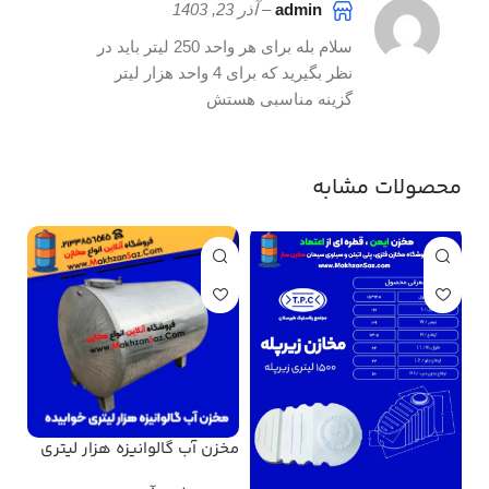
admin
–
آذر 23, 1403
سلام بله برای هر واحد 250 لیتر باید در
نظر بگیرید که برای 4 واحد هزار لیتر
گزینه مناسبی هستش
محصولات مشابه
مخزن آب گالوانیزه هزار لیتری
مخز
خوابیده
هزا