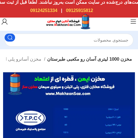
09124251334
|
09125915812
مخزن 1000 لیتری آسان رو مکعبی طبرستان
مخزن آسانرو پلی اتیلن