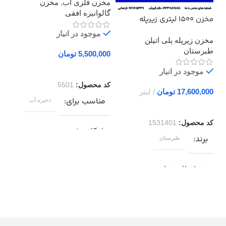
مخزن فلزی آب
,
مخزن
مخ
گالوانیزه افقی
گال
مخزن 1500 لیتری زیرپله
طبرستان سه لایه
موجود در انبار
مخزن زیرپله پلی اتیلن
طبرستان
تومان
موجود در انبار
کد محصول:
5501
کد
تومان
مناسب برای
م
ذخیره آب
کد محصول:
1531401
شکل مخزن
ش
برند
طبرستان
مخزن افقی (خوابیده )
م
تعداد لایه ها
نوع مخزن
ن
سه لایه ( مات )
فلزی ( گالوانیزه )
ف
شکل مخزن
مخزن زیرپله