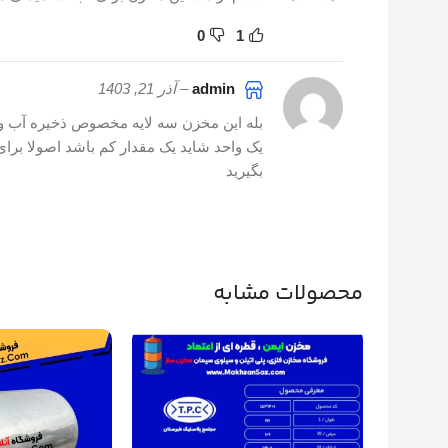
0
1
admin
–
آذر 21, 1403
بله این مخزن سه لایه مخصوص ذخیره آب و 
بگیرید
محصولات مشابه