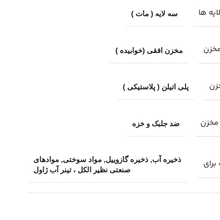
ایه ها
سه لایه ( مات )
خزن
مخزن افقی (خوابیده )
زن
پلی اتیلن ( پلاستیکی )
مخزن
ضد جلبک و خزه
ذخیره آب, ذخیره گازوییل, مواد سوختی, موادهای
برای
صنعتی نظیر الکل ، تینر آب ژاول