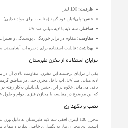
ظرفیت:
100 لیتر
جنس:
پلی‌اتیلن فود گرید (مناسب برای مواد غذایی)
ساختار:
سه لایه با لایه میانی ضد UV
مقاومت:
مقاوم در برابر خوردگی، پوسیدگی و تغییرات
بهداشت:
قابلیت استفاده برای ذخیره آب آشامیدنی بدو
مزایای استفاده از مخزن طبرستان
یکی از مزایای برجسته این مخزن، مقاومت بالای آن در ب
لایه میانی ضد UV، آب داخل مخزن حتی در من
باقی می‌ماند. علاوه بر این، جنس پلی‌اتیلن به‌کار رفته
که این موضوع در مقایسه با مخازن فلزی، دوام و طول عم
نصب و نگهداری
مخزن 100 لیتری افقی سه لایه طبرستان به دلیل
است. این مخازن نیاز به نگهداری خاصی ندارند و تنها با 