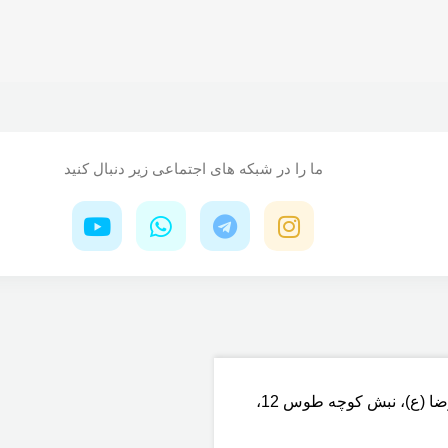
ما را در شبکه های اجتماعی زیر دنبال کنید
آدرس دفتر فروش: تهران کیلومتر 12 جاده امام رضا (ع)، نبش کوچه طوس 12،