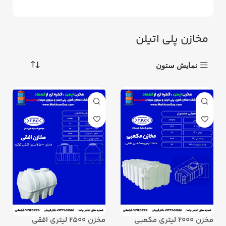
مخازن پلی اتیلن
نمایش ستون
مخزن 2000 لیتری مکعبی
مخزن 2500 لیتری افقی