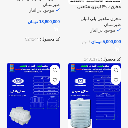
طبرستان
مخزن 300 لیتری مکعبی
موجود در انبار
افقی طبرستان
مخزن مکعبی پلی اتیلن
تومان
طبرستان
موجود در انبار
کد محصول:
524144
تومان
کد محصول:
1431171