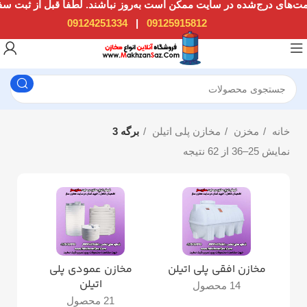
09124251334
|
09125915812
خانه
مخزن
مخازن پلی اتیلن
برگه 3
نمایش 25–36 از 62 نتیجه
مخازن افقی پلی اتیلن
مخازن عمودی پلی
مخزن
اتیلن
14 محصول
21 محصول