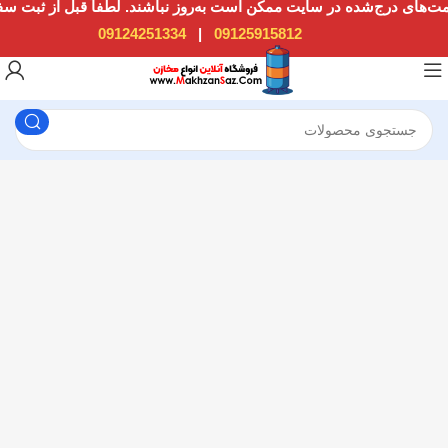
09124251334
|
09125915812
1034 36th St, Emeryville, CA 94608
Emeryville Store